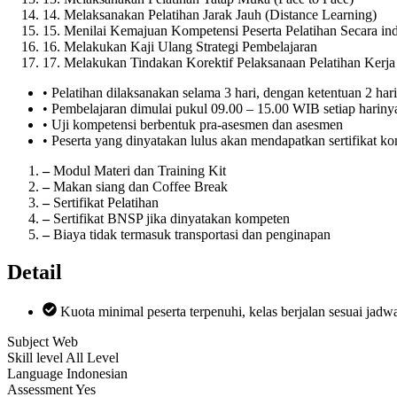
14. Melaksanakan Pelatihan Jarak Jauh (Distance Learning)
15. Menilai Kemajuan Kompetensi Peserta Pelatihan Secara in
16. Melakukan Kaji Ulang Strategi Pembelajaran
17. Melakukan Tindakan Korektif Pelaksanaan Pelatihan Kerja
• Pelatihan dilaksanakan selama 3 hari, dengan ketentuan 2 har
• Pembelajaran dimulai pukul 09.00 – 15.00 WIB setiap hariny
• Uji kompetensi berbentuk pra-asesmen dan asesmen
• Peserta yang dinyatakan lulus akan mendapatkan sertifikat 
–
Modul Materi dan Training Kit
–
Makan siang dan Coffee Break
–
Sertifikat Pelatihan
–
Sertifikat BNSP jika dinyatakan kompeten
–
Biaya tidak termasuk transportasi dan penginapan
Detail
Kuota minimal peserta terpenuhi, kelas berjalan sesuai jadwa
Subject
Web
Skill level
All Level
Language
Indonesian
Assessment
Yes