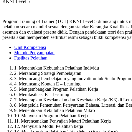
KKNI Level 5
Program Training of Trainer (TOT) KKNI Level 5 dirancang untuk m
pelatihan secara mandiri sesuai dengan standar Kerangka Kualifikasi N
asesmen dan evaluasi peserta didik. Dengan pendekatan teori dan prakt
peserta akan memperoleh sertifikat resmi sebagai bukti kompetensi y
Unit Kompetensi
Metode Penyampaian
Fasilitas Pelatihan
1. Menentukan Kebutuhan Pelatihan Individu
2. Merancang Strategi Pembelajaran
3. Merancang Pembelajaran yang inovatif untuk Suatu Program
4. Merancang Konten E – Learning
5. Mengembangkan Program Pelatihan Kerja
6. Memfasilitasi E – Learning
7. Menerapkan Keselamatan dan Kesehatan Kerja (K3) di Lemb
8. Mengelola Pemenuhan Persyaratan Bahasa, Literasi, dan Be
9. Menentukan Kebutuhan Pelatihan Mikro
10. Menyusun Program Pelatihan Kerja
11. Merencanakan Penyajian Materi Pelatihan Kerja
12. Menyusun Modul Pelatihan kerja
13. Melaksanakan Pelatihan Tatap Muka (Face to Face)