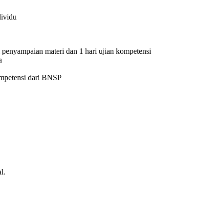
dividu
i penyampaian materi dan 1 hari ujian kompetensi
a
kompetensi dari BNSP
l.