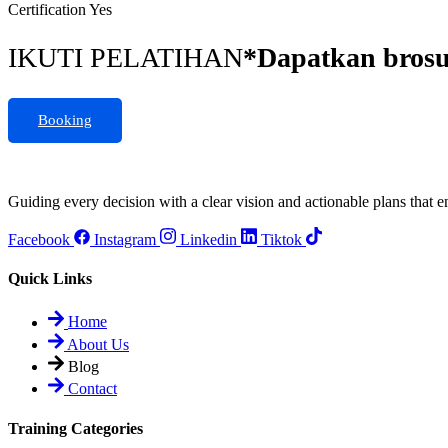
Certification
Yes
IKUTI PELATIHAN
*Dapatkan brosu
Booking
Guiding every decision with a clear vision and actionable plans that e
Facebook
Instagram
Linkedin
Tiktok
Quick Links
Home
About Us
Blog
Contact
Training Categories