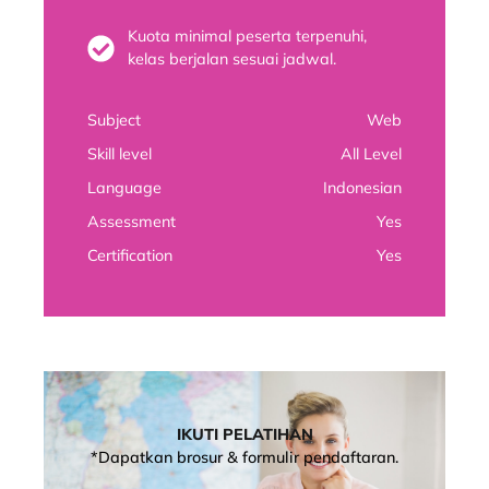
Kuota minimal peserta terpenuhi,
kelas berjalan sesuai jadwal.
Subject
Web
Skill level
All Level
Language
Indonesian
Assessment
Yes
Certification
Yes
IKUTI PELATIHAN
*Dapatkan brosur & formulir pendaftaran.