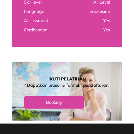
Skill level
All Level
Language
Indonesian
Assessment
Yes
Certification
Yes
IKUTI PELATIHAN
*Dapatkan brosur & formulir pendaftaran.
Booking