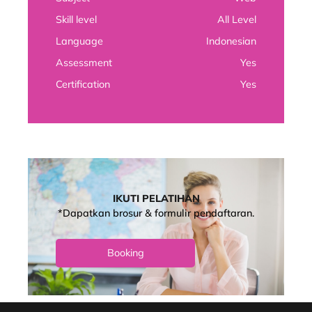
Skill level
All Level
Language
Indonesian
Assessment
Yes
Certification
Yes
IKUTI PELATIHAN
*Dapatkan brosur & formulir pendaftaran.
Booking