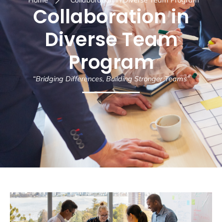
Home
Collaboration in Diverse Team Program
Collaboration in
Diverse Team
Program
“Bridging Differences, Building Stronger Teams”