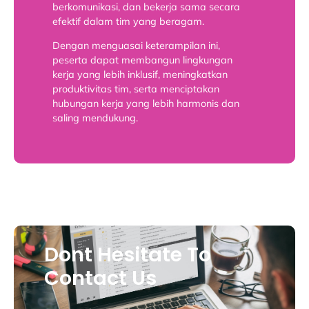
berkomunikasi, dan bekerja sama secara
efektif dalam tim yang beragam.
Dengan menguasai keterampilan ini,
peserta dapat membangun lingkungan
kerja yang lebih inklusif, meningkatkan
produktivitas tim, serta menciptakan
hubungan kerja yang lebih harmonis dan
saling mendukung.
Dont Hesitate To
Contact Us