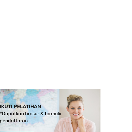
IKUTI PELATIHAN
*Dapatkan brosur & formulir
pendaftaran.