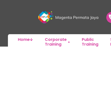
Magenta Permata Jaya
Home
Corporate
Public
Training
Training
BISNIS DAN M
Office Administrative