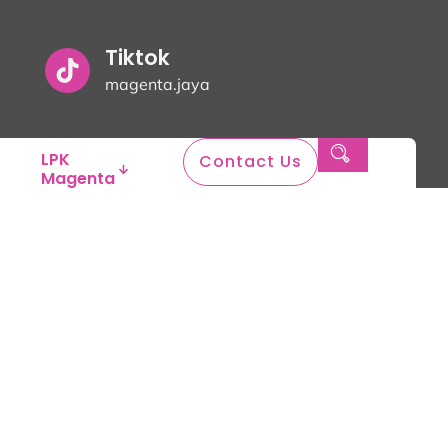
Tiktok
magenta.jaya
LPK
Contact Us
Magenta