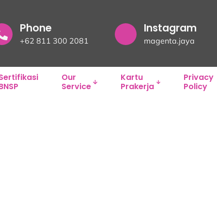
Phone
Instagram
+62 811 300 2081
magenta.jaya
Sertifikasi
Our
Kartu
Privacy
BNSP
Service
Prakerja
Policy
ANAJEMEN