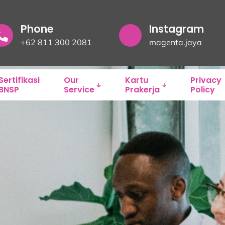
Phone
Instagram
+62 811 300 2081
magenta.jaya
Sertifikasi
Our
Kartu
Privacy
BNSP
Service
Prakerja
Policy