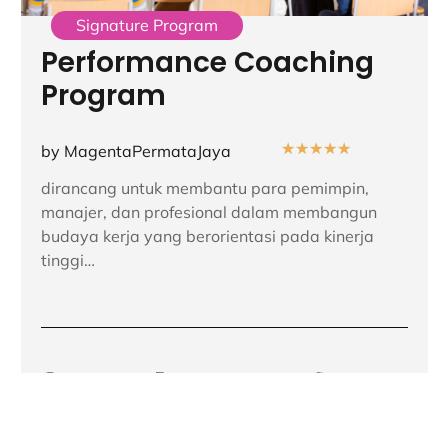
Signature Program
Performance Coaching
Program
★
★
★
★
★
by MagentaPermataJaya
dirancang untuk membantu para pemimpin,
manajer, dan profesional dalam membangun
budaya kerja yang berorientasi pada kinerja
tinggi…
24hr
1 Sessions
15-25