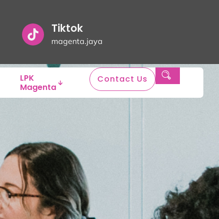
Tiktok
magenta.jaya
LPK
Contact Us
Magenta