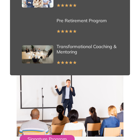
★
★
★
★
★
Pre Retirement Program
★
★
★
★
★
Transformational Coaching &
Mentoring
★
★
★
★
★
Signature Program