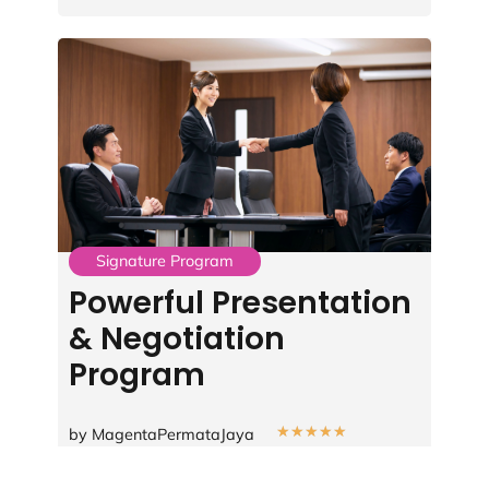
Signature Program
Powerful Presentation
& Negotiation
Program
★
★
★
★
★
by MagentaPermataJaya
dirancang untuk membekali profesional dengan
keterampilan komunikasi yang kuat dalam dua