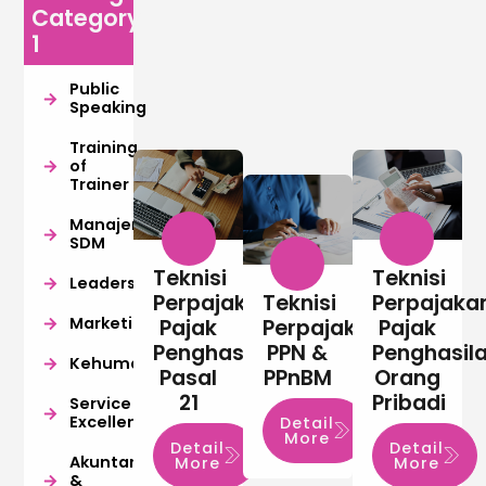
Category
1
Public
Speaking
Training
of
Trainer
Manajemen
SDM
Teknisi
Teknisi
Leadership
Perpajakan
Teknisi
Perpajaka
Marketing
Pajak
Perpajakan
Pajak
Penghasilan
PPN &
Penghasil
Kehumasan
Pasal
PPnBM
Orang
21
Pribadi
Service
Excellence
Detail
More
Detail
Detail
Akuntansi
More
More
&