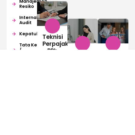
Manajemen
Resiko
Internal
Audit
Kepatuhan
Teknisi
Perpajakan
Tata Kelola
PPh
/
Administrasi
Administra
Governansi
Badan
Perkantoran
Manager
Sektor
Retail
Usaha
Detail
Detail
Export
Manufaktur
More
More
Import
Detail
Digital
More
Kreatif
Lingkungan
Hidup
Penerbitan